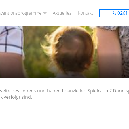
äventionsprogramme
Aktuelles
Kontakt
0261 
enst – wir sind für euch da!
Präventionsprogramm Kita
h
Präventionsprogramme Grundschule
 Kids“
 – Starke Kinder“
enseite des Lebens und haben finanziellen Spielraum? Dann 
 verfolgt sind.