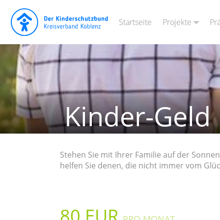
Projekte
Pr
Startseite
Kinderschutzdi
Kinder zu Tisc
Hort „Vorstadt
Kinder-Geld
„Starke Eltern
Stehen Sie mit Ihrer Familie auf der Sonn
helfen Sie denen, die nicht immer vom Glück
80 EUR
PRO MONAT