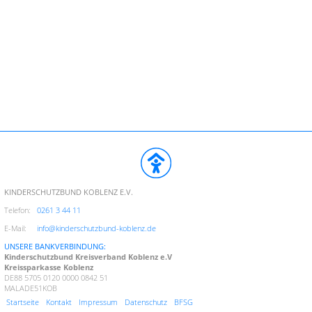
KINDERSCHUTZBUND KOBLENZ E.V.
Telefon:
0261 3 44 11
E-Mail:
info@kinderschutzbund-koblenz.de
UNSERE BANKVERBINDUNG:
Kinderschutzbund Kreisverband Koblenz e.V
Kreissparkasse Koblenz
DE88 5705 0120 0000 0842 51
MALADE51KOB
Startseite
Kontakt
Impressum
Datenschutz
BFSG